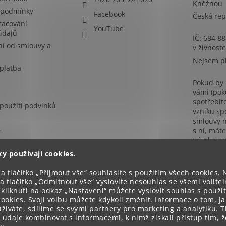
Kněžnou
 podmínky
Facebook
Česká rep
racování
YouTube
údajů
IČ: 684 8
í od smlouvy a
v živnost
Nejsem p
platba
Pokud by
vámi (pok
spotřebit
použití podvinků
vzniku sp
smlouvy n
s ní, mát
r
návrh na
řešení ta
ky používají cookies.
subjektu
řešení sp
a tlačítko „Přijmout vše“ souhlasíte s použitím všech cookies.
sporů, kt
a tlačítko „Odmítnout vše“ vyslovíte nesouhlas se všemi volite
obchodní
 kliknutí na odkaz „Nastavení“ můžete vyslovit souhlas s použi
(www.coi.c
ookies. Svoji volbu můžete kdykoli změnit. Informace o tom, ja
žíváte, sdílíme se svými partnery pro marketing a analytiku. T
údaje kombinovat s informacemi, k nimž získali přístup tím, ž