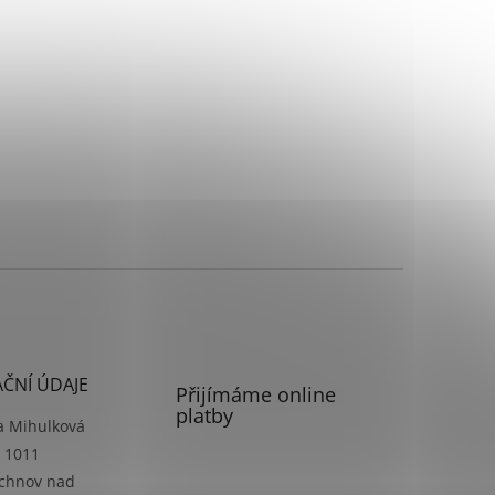
ČNÍ ÚDAJE
Přijímáme online
platby
a Mihulková
á 1011
ychnov nad