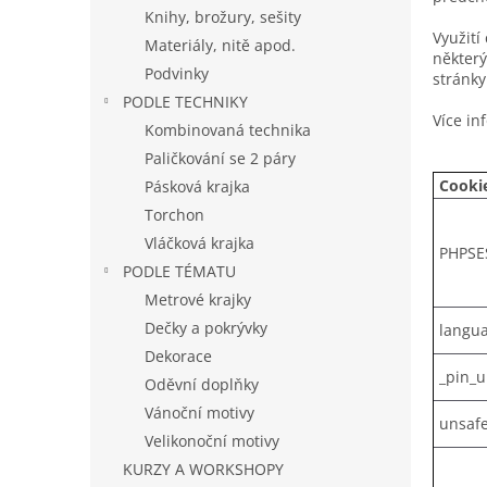
n
Knihy, brožury, sešity
e
Využití
Materiály, nitě apod.
l
některý
Podvinky
stránky
PODLE TECHNIKY
Více in
Kombinovaná technika
Paličkování se 2 páry
Cooki
Pásková krajka
Torchon
Vláčková krajka
PHPSE
PODLE TÉMATU
Metrové krajky
Dečky a pokrývky
langu
Dekorace
_pin_
Oděvní doplňky
Vánoční motivy
unsaf
Velikonoční motivy
KURZY A WORKSHOPY