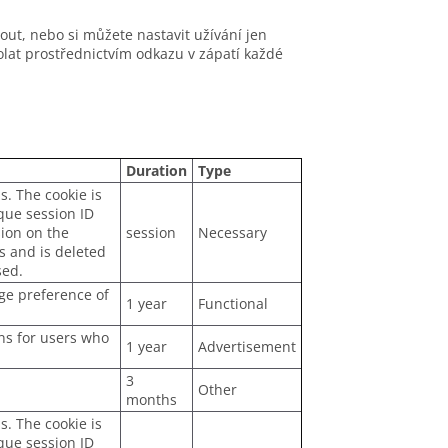
out, nebo si můžete nastavit užívání jen
lat prostřednictvím odkazu v zápatí každé
Duration
Type
s. The cookie is
ique session ID
ion on the
session
Necessary
s and is deleted
sed.
age preference of
1 year
Functional
ons for users who
1 year
Advertisement
3
Other
months
s. The cookie is
ique session ID