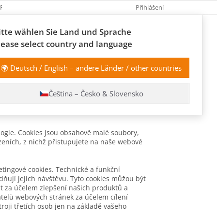
 PODMÍNKY
ZÁSADY ZPRACOVÁNÍ OSOBNÍCH ÚDAJŮ
Přihlášení
ODSTOUP
itte wählen Sie Land und Sprache
NÁKUPNÍ
Prázdný košík
lease select country and language
KOŠÍK
🌍 Deutsch / English – andere Länder / other countries
PODLE TÉMATU
KURZY A WORKSHOPY
VŠECHNY PROD
Čeština – Česko & Slovensko
ologie. Cookies jsou obsahově malé soubory,
řízeních, z nichž přistupujete na naše webové
etingové cookies. Technické a funkční
dňují jejich návštěvu. Tyto cookies můžou být
t za účelem zlepšení našich produktů a
atelů webových stránek za účelem cílení
roji třetích osob jen na základě vašeho