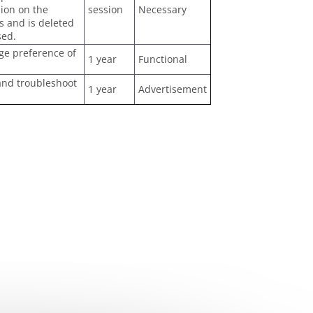
ion on the
session
Necessary
s and is deleted
sed.
age preference of
1 year
Functional
 and troubleshoot
1 year
Advertisement