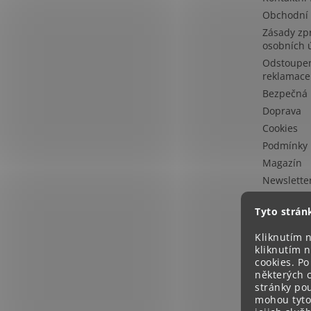
Obchodní
Zásady zp
osobních 
Odstoupen
reklamace
Bezpečná 
Doprava
Cookies
Podmínky 
Magazín
Newslette
Tyto strán
Kliknutím n
kliknutím n
cookies. Po
některých c
stránky pou
mohou tyto 