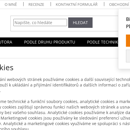
O MNĚ
RECENZE
KONTAKTNÍ FORMULÁŘ
OBCHODNÍ
B
HLEDAT
P
UTORA
PODLE DRUHU PRODUKTU
PODLE TECHNIKY
kies
vání webových stránek používáme cookies a další související techn
louží k ukládání a přijímání identifikátorů a dalších informací o za
.
me technické a funkční soubory cookies, analytické cookies a mark
 cookies zajišťují správnou funkci našich webových stránek a usna
y bez vašeho souhlasu. Analytické cookies používáme k analýze da
 Marketingové cookies jsou používány ke sledování preferencí uživ
. Analytické a marketingové cookies využíváme ve spolupráci s nást
ozího souhlasu.