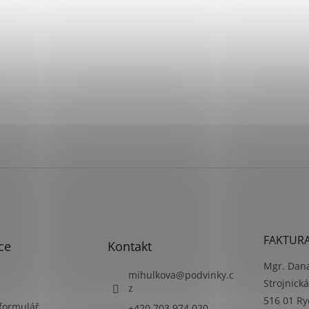
FAKTURA
ce
Kontakt
Mgr. Dan
mihulkova
@
podvinky.c
Strojnick
z
516 01 R
 formulář
+420 703 974 020