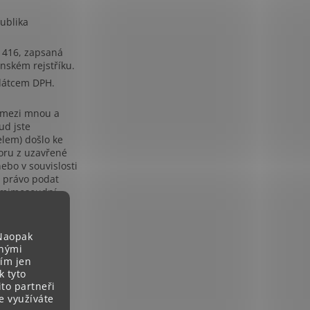
ublika
8 416, zapsaná
enském rejstříku.
látcem DPH.
 mezi mnou a
ud jste
elem) došlo ke
oru z uzavřené
ebo v souvislosti
e právo podat
 mimosoudní
kového sporu
 mimosoudního
otřebitelských
 Naopak
erým je Česká
lnými
 inspekce
tím jen
z).
k tyto
ito partneři
e využíváte