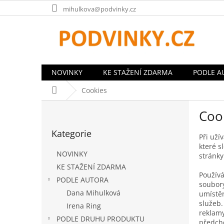
Přejít
mihulkova@podvinky.cz
na
obsah
NOVINKY
KE STAŽENÍ ZDARMA
PODLE A
Domů
Cookies
P
Coo
o
Přeskočit
s
Kategorie
kategorie
t
Při uží
které s
r
NOVINKY
stránky
a
KE STAŽENÍ ZDARMA
n
Používá
PODLE AUTORA
n
soubory
í
Dana Mihulková
umístěn
p
služeb.
Irena Ring
reklamy
a
PODLE DRUHU PRODUKTU
předch