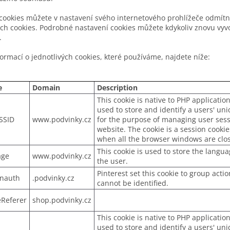
 cookies můžete v nastavení svého internetového prohlížeče odmítn
ch cookies. Podrobné nastavení cookies můžete kdykoliv znovu vyvo
.
formací o jednotlivých cookies, které používáme, najdete níže:
e
Domain
Description
This cookie is native to PHP application
used to store and identify a users' un
SSID
www.podvinky.cz
for the purpose of managing user sess
website. The cookie is a session cookie
when all the browser windows are clo
This cookie is used to store the langu
age
www.podvinky.cz
the user.
Pinterest set this cookie to group acti
unauth
.podvinky.cz
cannot be identified.
eReferer
shop.podvinky.cz
This cookie is native to PHP application
used to store and identify a users' un