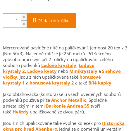
Přidat do košíku
Mercerované bavlněné nitě na paličkování. Jemnost 20 tex x 3
(Nm 50/3). Na jedné roličce je 250 metrů. Při šetrném
způsobu práce vystačí 2 roličky na upaličkování celého
souboru podvinků
Ledové krystaly
,
Ledové
krystaly 2
,
Ledové květy
nebo
Minikrystaly
a
Sněhové
vločky
. Jsou z nich upaličkované také
bonusové
krystaly 1
a
bonusové krystaly 2
a také
Bílé kapky
.
Jako obtahovačka (kontura) se u všech uvedených souborů
podvinků používá příze
Anchor Metallic
. Společně
s metalickými nitěmi
Barkonie Andrea 55
tvoří
také
Hvězdy
upaličkované ze dvou párů.
Jsou z nich upaličkované také výplně koleček pro
Historická
okna pro hrad Abenberg
. Jedná se o poměrně univerzální