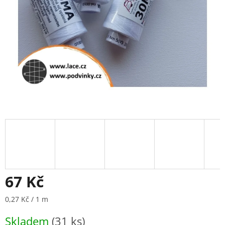
67 Kč
Měrná
0,27 Kč / 1 m
cena:
Skladem
(31 ks)