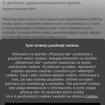
IČ: 684 88 416, zapsaná v živnostenském rejstříku.
Nejsem plátcem DPH.
Pokud by mezi mnou a vámi (pokud jste spotřebitelem) došlo ke
vzniku sporu z uzavřené smlouvy nebo v souvislosti s ní, máte
právo podat návrh na mimosoudní řešení takového sporu
subjektu mimosoudního řešení spotřebitelských sporů, kterým
je Česká obchodní inspekce (www.coi.cz).
Tyto stránky používají cookies.
Kliknutím na tlačítko „Přijmout vše“ souhlasíte s
použitím všech cookies. Naopak kliknutím na tlačítko
„Odmítnout vše“ vyslovíte nesouhlas se všemi
Přijímáme online platby
volitelnými cookies. Po kliknutí na odkaz „Nastavení“
můžete vyslovit souhlas s použitím jen některých
cookies. Svoji volbu můžete kdykoli změnit. Informace o
tom, jak tyto stránky používáte, sdílíme se svými
partnery pro marketing a analytiku. Tito partneři mohou
tyto údaje kombinovat s informacemi, k nimž získali
přístup tím, že využíváte jejich služby.
Více o používaných cookies najdete na stránce
Cookies
.
Vytvořil Shoptet