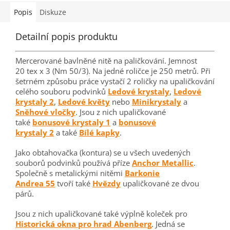
filigránské náušnice. Další
fotografie, odkaz na
fotografie Náhled...
videonávod,...
Popis
Diskuze
Detailní popis produktu
Mercerované bavlněné nitě na paličkování. Jemnost
20 tex x 3 (Nm 50/3). Na jedné roličce je 250 metrů. Při
šetrném způsobu práce vystačí 2 roličky na upaličkování
celého souboru podvinků
Ledové krystaly
,
Ledové
krystaly 2
,
Ledové květy
nebo
Minikrystaly
a
Sněhové vločky
. Jsou z nich upaličkované
také
bonusové krystaly 1
a
bonusové
krystaly 2
a také
Bílé kapky
.
Jako obtahovačka (kontura) se u všech uvedených
souborů podvinků používá příze
Anchor Metallic
.
Společně s metalickými nitěmi
Barkonie
Andrea 55
tvoří také
Hvězdy
upaličkované ze dvou
párů.
Jsou z nich upaličkované také výplně koleček pro
Historická okna pro hrad Abenberg
. Jedná se