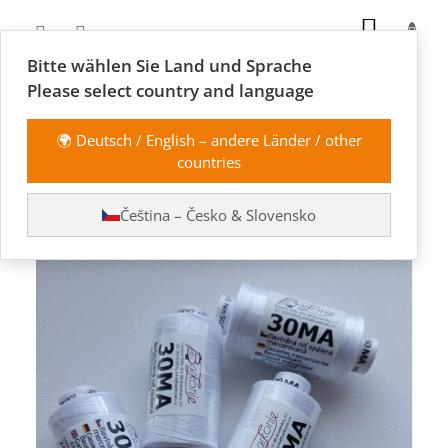
Přejít
NÁKUP
na
obsah
KOŠÍK
Bitte wählen Sie Land und Sprache
Please select country and language
🌍 Deutsch / English – andere Länder / other
countries
Barkonie 30MA
Čeština – Česko & Slovensko