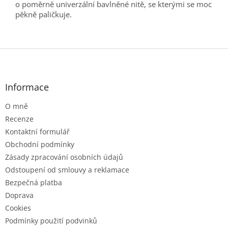
o poměrně univerzální bavlněné nitě, se kterými se moc
pěkně paličkuje.
Z
á
p
a
Informace
t
O mně
í
Recenze
Kontaktní formulář
Obchodní podmínky
Zásady zpracování osobních údajů
Odstoupení od smlouvy a reklamace
Bezpečná platba
Doprava
Cookies
Podmínky použití podvinků