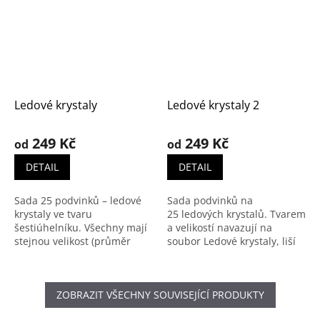
Ledové krystaly
Ledové krystaly 2
249 Kč
249 Kč
od
od
DETAIL
DETAIL
Sada 25 podvinků – ledové
Sada podvinků na
krystaly ve tvaru
25 ledových krystalů. Tvarem
šestiúhelníku. Všechny mají
a velikostí navazují na
stejnou velikost (průměr
soubor Ledové krystaly, liší
11 cm), stejný tvar a všechny
se pouze vykrojením.
se paličkují se 12 páry
Paličkují se se 12 páry
paliček (plus obtahovačky).
paliček (plus obtahovačky).
ZOBRAZIT VŠECHNY SOUVISEJÍCÍ PRODUKTY
Po zmenšení lze na stejných
Soubor obsahuje 22 stránek:
podvincích upaličkovat
text s podrobným návodem,