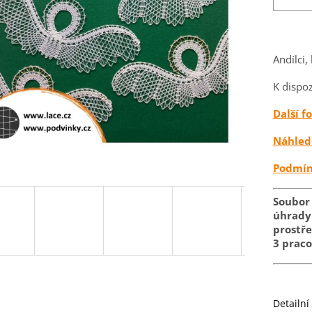
Andílci,
K dispoz
Další f
Náhled
Podmín
Soubor
úhrady 
prostř
3 prac
Detailní