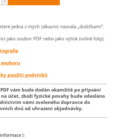
 které jedna z mých zákaznic nazvala „dušičkami“.
ici jako soubor PDF nebo jako výtisk (volné listy).
otografie
 souboru
ky použití podvinků
 PDF vám bude dodán okamžitě po připsání
na účet, zboží fyzické povahy bude odesláno
ednictvím vámi zvoleného dopravce do
ovních dnů od uhrazení objednávky.
 informace