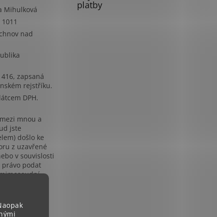
platby
a Mihulková
á 1011
ychnov nad
ublika
8 416, zapsaná
enském rejstříku.
látcem DPH.
 mezi mnou a
ud jste
elem) došlo ke
oru z uzavřené
ebo v souvislosti
e právo podat
 mimosoudní
kového sporu
 mimosoudního
otřebitelských
 Naopak
erým je Česká
lnými