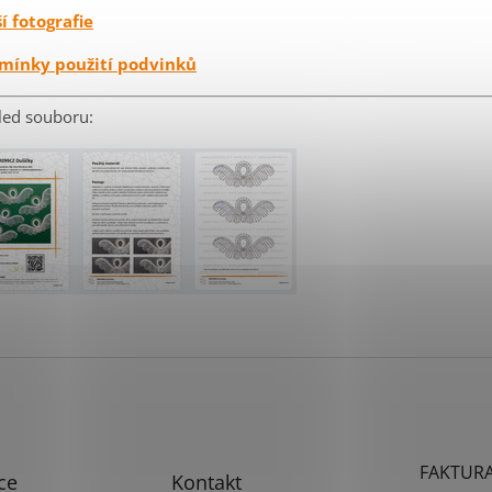
í fotografie
mínky použití podvinků
led souboru:
FAKTURA
ce
Kontakt