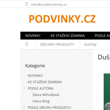
Přejít
mihulkova@podvinky.cz
na
obsah
NOVINKY
KE STAŽENÍ ZDARMA
PODLE A
Domů
VŠECHNY PRODUKTY
Dušičky
P
Duš
o
Přeskočit
s
Kategorie
kategorie
t
r
NOVINKY
a
KE STAŽENÍ ZDARMA
n
PODLE AUTORA
n
í
Dana Mihulková
p
Irena Ring
a
PODLE DRUHU PRODUKTU