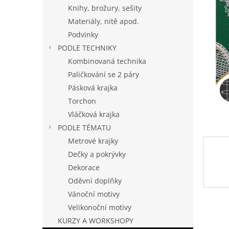
n
Knihy, brožury, sešity
e
Materiály, nitě apod.
l
Podvinky
PODLE TECHNIKY
Kombinovaná technika
Paličkování se 2 páry
Pásková krajka
Torchon
Vláčková krajka
PODLE TÉMATU
Metrové krajky
Dečky a pokrývky
Dekorace
Oděvní doplňky
Vánoční motivy
Velikonoční motivy
KURZY A WORKSHOPY