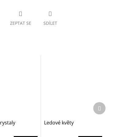
ZEPTAT SE
SDÍLET
Další
produkt
rystaly
Ledové květy