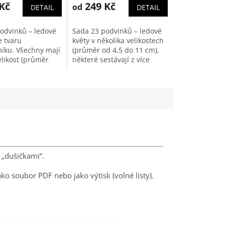
Kč
249 Kč
od
DETAIL
DETAIL
odvinků – ledové
Sada 23 podvinků – ledové
e tvaru
květy v několika velikostech
níku. Všechny mají
(průměr od 4,5 do 11 cm),
elikost (průměr
některé sestávají z více
ejný tvar a
vrstev. Mnohé jsou
 paličkují se
doplněné skleněnými
liček (plus
perličkami. Paličkují se s 10
ky). Po zmenšení
až 16 páry (plus
ejných podvincích
obtahovačky). Poslouží jako
t filigránské
dekorace, ale i jako ozdoby
Další fotografie
na...
a „dušičkami“.
jako soubor PDF nebo jako výtisk (volné listy).