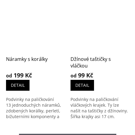
Náramky s korálky
Džínové taštičky s
vláčkou
199 Kč
99 Kč
od
od
DETAIL
DETAIL
Podvinky na paličkování
Podvinky na paličkování
13 jednoduchých náramků,
vláčkových krajek. Ty lze
zdobených korálky, perletí,
našít na taštičky z džínoviny.
bižuterními komponenty a
Šířka krajky asi 17 cm.
metalickými či efektními
K dispozici jako soubor PDF
přízemi. Různé způsoby
nebo jako výtisk (volné listy).
zapracování korálků.
Další fotografie Náhled