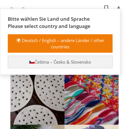
Přejít
NÁKUP
na
obsah
KOŠÍK
Bitte wählen Sie Land und Sprache
Please select country and language
🌍 Deutsch / English – andere Länder / other
countries
Hvězdičková mánie
Čeština – Česko & Slovensko