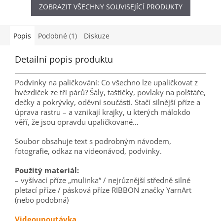
ZOBRAZIT VŠECHNY SOUVISEJÍCÍ PRODUKTY
K dispozici jako soubor PDF
souboru Podmínky použití
nebo jako výtisk (volné listy).
podvinků Soubor PDF vám
Další fotografie Náhled
bude dodán okamžitě po
souboru Podmínky...
připsání...
Popis
Podobné (1)
Diskuze
Detailní popis produktu
Podvinky na paličkování: Co všechno lze upaličkovat z
hvězdiček ze tří párů? Šály, taštičky, povlaky na polštáře,
dečky a pokrývky, oděvní součásti. Stačí silnější příze a
úprava rastru – a vznikají krajky, u kterých málokdo
věří, že jsou opravdu upaličkované…
Soubor obsahuje text s podrobným návodem,
fotografie, odkaz na videonávod, podvinky.
Použitý materiál:
– vyšívací příze „mulinka“ / nejrůznější středně silné
pletací příze / pásková příze RIBBON značky YarnArt
(nebo podobná)
Videoupoutávka