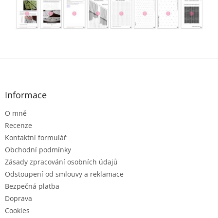
Z
á
p
a
Informace
t
O mně
í
Recenze
Kontaktní formulář
Obchodní podmínky
Zásady zpracování osobních údajů
Odstoupení od smlouvy a reklamace
Bezpečná platba
Doprava
Cookies