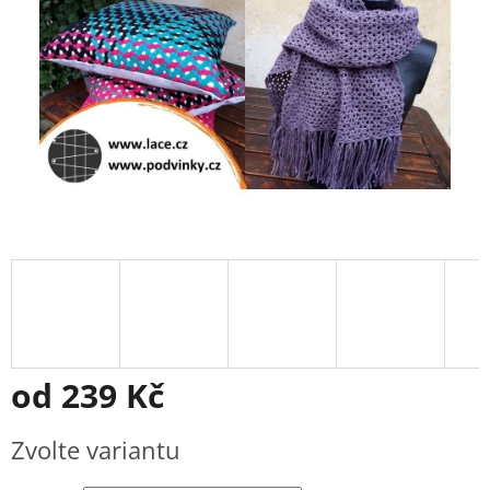
od
239 Kč
Měrná
Zvolte variantu
cena: