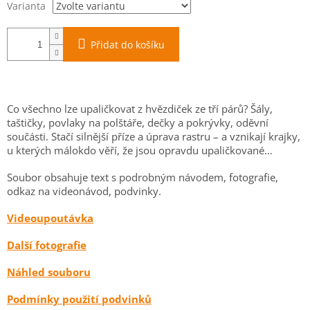
Varianta
Přidat do košíku
Co všechno lze upaličkovat z hvězdiček ze tří párů? Šály,
taštičky, povlaky na polštáře, dečky a pokrývky, oděvní
součásti. Stačí silnější příze a úprava rastru – a vznikají krajky,
u kterých málokdo věří, že jsou opravdu upaličkované…
Soubor obsahuje text s podrobným návodem, fotografie,
odkaz na videonávod, podvinky.
Videoupoutávka
Další fotografie
Náhled souboru
Podmínky použití podvinků