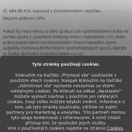
IČ: 684 88 416, zapsaná v živnostenském rejstříku.
Nejsem plátcem DPH.
Pokud by mezi mnou a vámi (pokud jste spotřebitelem) došlo ke
vzniku sporu z uzavřené smlouvy nebo v souvislosti s ní, máte
právo podat návrh na mimosoudní řešení takového sporu
subjektu mimosoudního řešení spotřebitelských sporů, kterým
je Česká obchodní inspekce (www.coi.cz).
Tyto stránky používají cookies.
Kliknutím na tlačítko „Přijmout vše“ souhlasíte s
použitím všech cookies. Naopak kliknutím na tlačítko
„Odmítnout vše“ vyslovíte nesouhlas se všemi
Přijímáme online platby
volitelnými cookies. Po kliknutí na odkaz „Nastavení“
můžete vyslovit souhlas s použitím jen některých
cookies. Svoji volbu můžete kdykoli změnit. Informace o
tom, jak tyto stránky používáte, sdílíme se svými
partnery pro marketing a analytiku. Tito partneři mohou
tyto údaje kombinovat s informacemi, k nimž získali
přístup tím, že využíváte jejich služby.
Více o používaných cookies najdete na stránce
Cookies
.
Vytvořil Shoptet