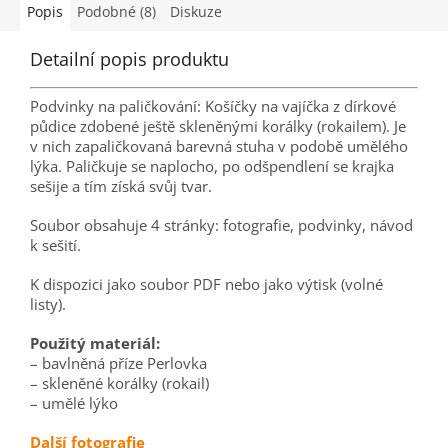
Podmínky použití podvinků...
Všechna...
Popis
Podobné (8)
Diskuze
Detailní popis produktu
Podvinky na paličkování: Košíčky na vajíčka z dírkové
půdice zdobené ještě skleněnými korálky (rokailem). Je
v nich zapaličkovaná barevná stuha v podobě umělého
lýka. Paličkuje se naplocho, po odšpendlení se krajka
sešije a tím získá svůj tvar.
Soubor obsahuje 4 stránky: fotografie, podvinky, návod
k sešití.
K dispozici jako soubor PDF nebo jako výtisk (volné
listy).
Použitý materiál:
– bavlněná příze Perlovka
– skleněné korálky (rokail)
– umělé lýko
Další fotografie