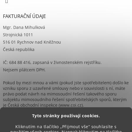
FAKTURAČNÍ ÚDAJE
Mgr. Dana Mihulková
Strojnická 1011
516 01 Rychnov nad Kněžnou
Česká republika
IČ: 684 88 416, zapsaná v živnostenském rejstříku.
Nejsem plátcem DPH.
Pokud by mezi mnou a vámi (pokud jste spotřebitelem) došlo ke
vzniku sporu z uzavřené smlouvy nebo v souvislosti s ní, máte
právo podat návrh na mimosoudní řešení takového sporu
subjektu mimosoudního řešení spotřebitelských sporů, kterým
je Česká obchodní inspekce (www.coi.cz).
Tyto stránky používají cookies.
Kliknutím na tlačítko „Přijmout vše“ souhlasíte s