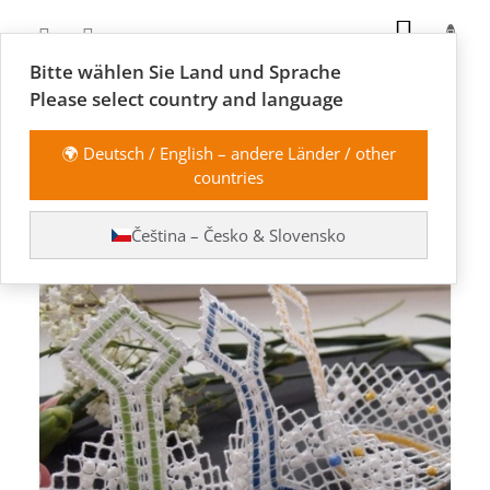
Přejít
NÁKUP
na
obsah
KOŠÍK
Bitte wählen Sie Land und Sprache
Please select country and language
🌍 Deutsch / English – andere Länder / other
countries
Košíčky na vajíčka
Čeština – Česko & Slovensko