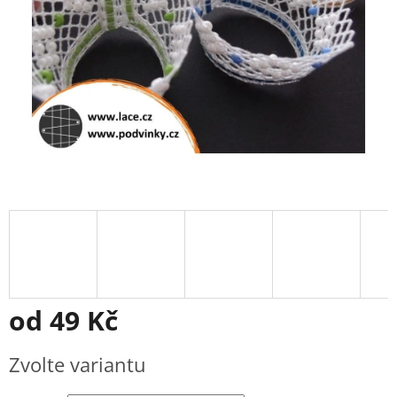
od
49 Kč
Měrná
Zvolte variantu
cena: