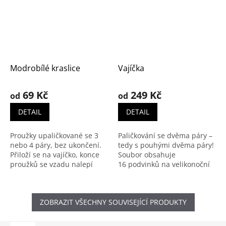
Modrobílé kraslice
Vajíčka
69 Kč
249 Kč
od
od
DETAIL
DETAIL
Proužky upaličkované se 3
Paličkování se dvěma páry –
nebo 4 páry, bez ukončení.
tedy s pouhými dvěma páry!
Přiloží se na vajíčko, konce
Soubor obsahuje
proužků se vzadu nalepí
16 podvinků na velikonoční
pomocí průhledné
vajíčka, výška každého z nich
oboustranně lepicí pásky a
je 11 cm. Nenápadné
zastřihnou se. K dispozici
zakončení zcela bez uzlíků.
ZOBRAZIT VŠECHNY SOUVISEJÍCÍ PRODUKTY
jako soubor PDF nebo jako
Soubor obsahuje 16 stránek:
výtisk (volné listy). Další
text s podrobným návodem,
fotografie Náhled souboru
fotografie a podvinky.